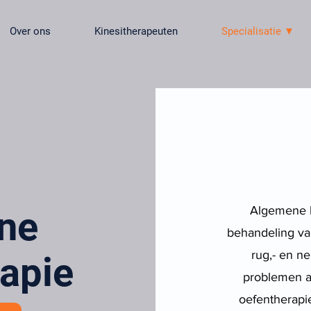
Over ons
Kinesitherapeuten
Specialisatie ▼
Algemene ki
ne
behandeling va
rug,- en n
rapie
problemen a
oefentherapie