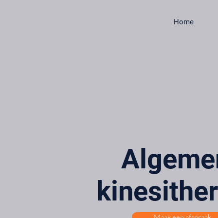
Home
Algeme
kinesithe
Maak een afspraak