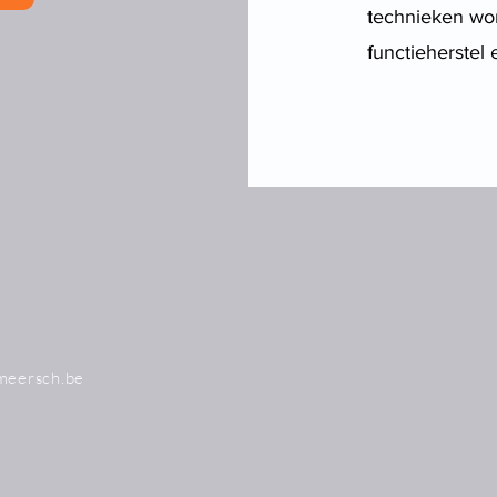
technieken wor
functieherstel
meersch.be